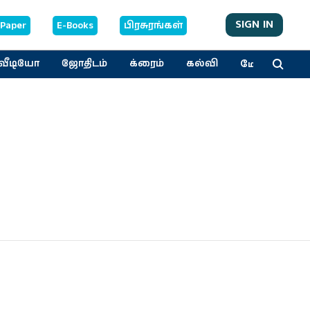
SIGN IN
-Paper
E-Books
பிரசுரங்கள்
மேலும்
வீடியோ
ஜோதிடம்
க்ரைம்
கல்வி