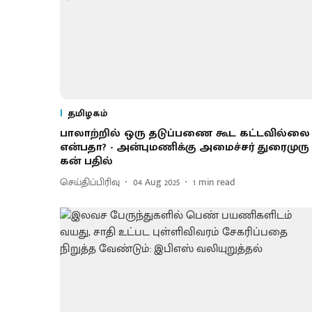
தமிழகம்
பாலாற்​றில் ஒரு தடுப்​பணை​ கூட கட்டவில்லை
என்பதா? - அன்​புமணிக்கு அமைச்​சர் துரை​முரு​
கன் பதில்
செய்திப்பிரிவு
04 Aug 2025
1
min read