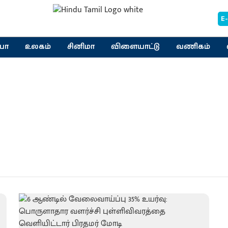
E
யா
உலகம்
சினிமா
விளையாட்டு
வணிகம்