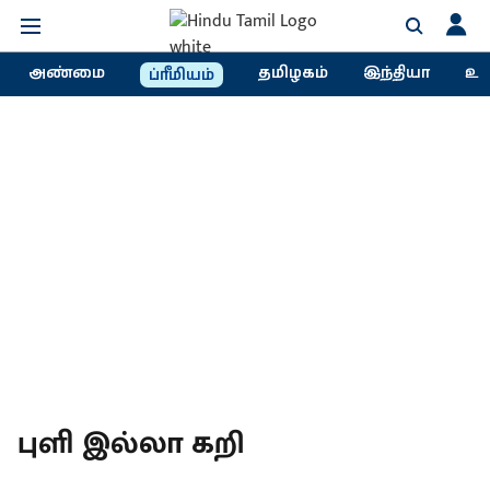
அண்மை
தமிழகம்
இந்தியா
உல
ப்ரீமியம்
புளி இல்லா கறி