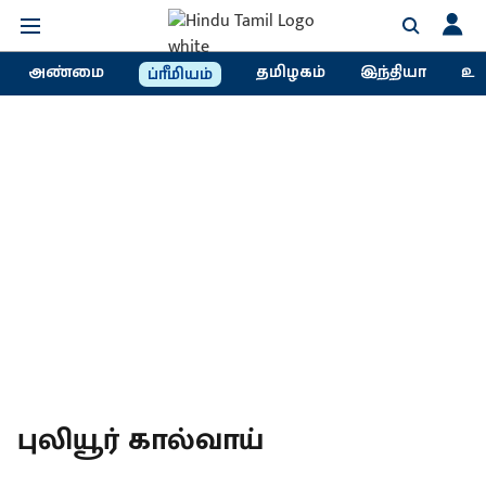
அண்மை
தமிழகம்
இந்தியா
உல
ப்ரீமியம்
புலியூர் கால்வாய்