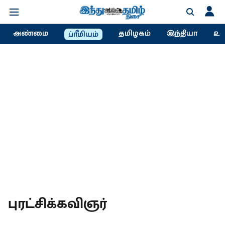
அண்மை
தமிழகம்
இந்தியா
உல
ப்ரீமியம்
புரட்சிக்கவிஞர்