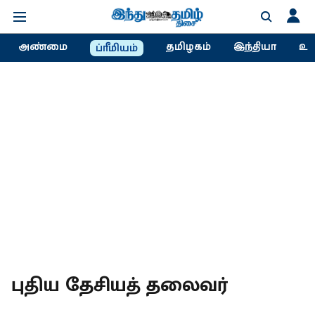
அண்மை
தமிழகம்
இந்தியா
உல
ப்ரீமியம்
புதிய தேசியத் தலைவர்