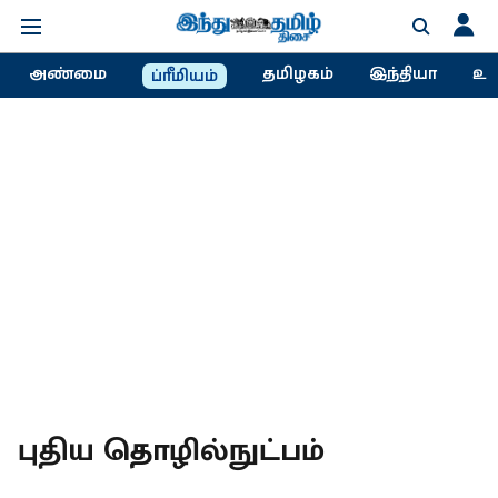
அண்மை
தமிழகம்
இந்தியா
உல
ப்ரீமியம்
புதிய தொழில்நுட்பம்