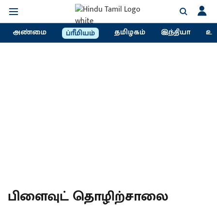
அண்மை
தமிழகம்
இந்தியா
உல
ப்ரீமியம்
பிளைவுட் தொழிற்சாலை