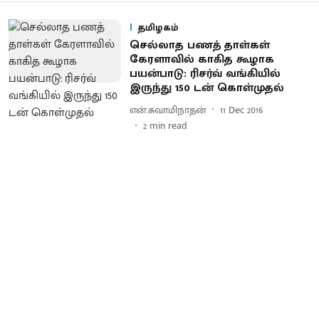
தமிழகம்
செல்லாத பணத் தாள்கள்
கேரளாவில் காகித கூழாக
பயன்பாடு : ரிசர்வ் வங்கியில்
இருந்து 150 டன் கொள்முதல்
என்.சுவாமிநாதன்
11 Dec 2016
2
min read