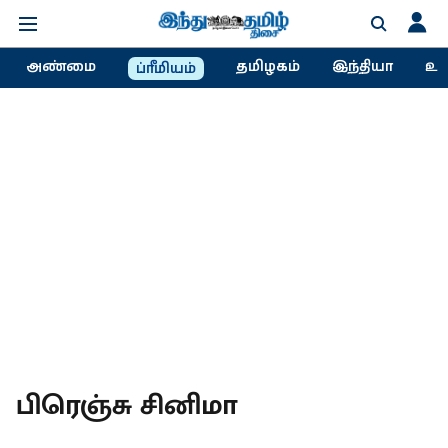
அண்மை
தமிழகம்
இந்தியா
உல
ப்ரீமியம்
பிரெஞ்சு சினிமா