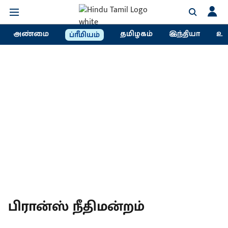
அண்மை
தமிழகம்
இந்தியா
உல
ப்ரீமியம்
பிரான்ஸ் நீதிமன்றம்