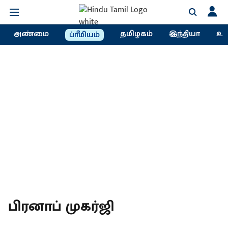
அண்மை
தமிழகம்
இந்தியா
உல
ப்ரீமியம்
பிரனாப் முகர்ஜி