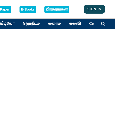
SIGN IN
-Paper
E-Books
பிரசுரங்கள்
மேலும்
வீடியோ
ஜோதிடம்
க்ரைம்
கல்வி