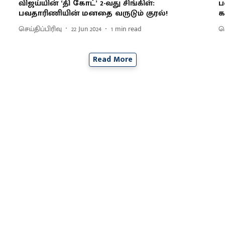
விஜய்யின் ‘தி கோட்’ 2-வது சிங்கிள்:
ப
பவதாரிணியின் மனதை வருடும் குரல்!
க
செய்திப்பிரிவு
22 Jun 2024
1
min read
செ
Read More