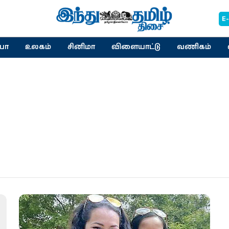
E
யா
உலகம்
சினிமா
விளையாட்டு
வணிகம்