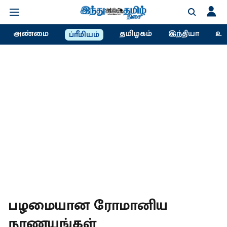
அண்மை
தமிழகம்
இந்தியா
உல
ப்ரீமியம்
பழமையான ரோமானிய
நாணயங்கள்