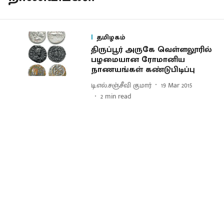
தமிழகம்
திருப்பூர் அருகே வெள்ளலூரில்
பழமையான ரோமானிய
நாணயங்கள் கண்டுபிடிப்பு
டி.எல்.சஞ்சீவி குமார்
19 Mar 2015
2
min read