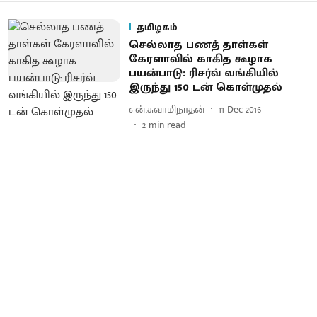
தமிழகம்
செல்லாத பணத் தாள்கள்
கேரளாவில் காகித கூழாக
பயன்பாடு : ரிசர்வ் வங்கியில்
இருந்து 150 டன் கொள்முதல்
என்.சுவாமிநாதன்
11 Dec 2016
2
min read