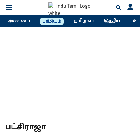
அண்மை
தமிழகம்
இந்தியா
உல
ப்ரீமியம்
பட்சிராஜா