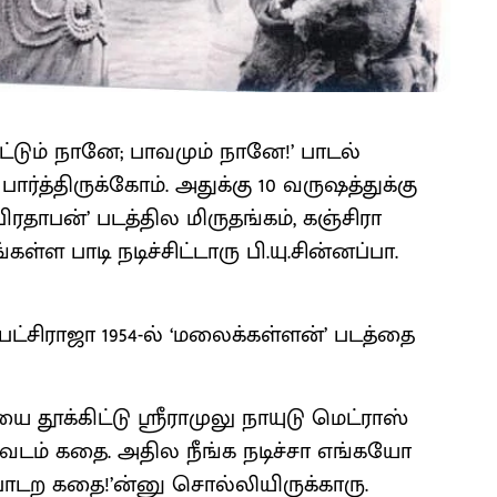
ட்டும் நானே; பாவமும் நானே!’ பாடல்
ார்த்திருக்கோம். அதுக்கு 10 வருஷத்துக்கு
ரதாபன்’ படத்தில மிருதங்கம், கஞ்சிரா
ள்ள பாடி நடிச்சிட்டாரு பி.யு.சின்னப்பா.
 பட்சிராஜா 1954-ல் ‘மலைக்கள்ளன்’ படத்தை
தூக்கிட்டு ஸ்ரீராமுலு நாயுடு மெட்ராஸ்
 வேடம் கதை. அதில நீங்க நடிச்சா எங்கயோ
 போடற கதை!’ன்னு சொல்லியிருக்காரு.