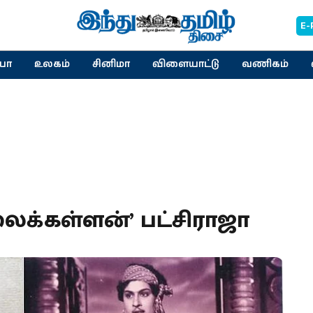
E-
யா
உலகம்
சினிமா
விளையாட்டு
வணிகம்
ைக்கள்ளன்’ பட்சிராஜா