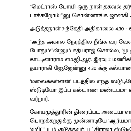
‘‘மெட்ராஸ் போயி ஒரு நாள் தகவல் தர
பாக்கறோம்!’’னு சொன்னாங்க ஜானகி 
அடுத்தநாள் 7-ந்தேதி அதிகாலை 4.30 - 6
‘‘அந்த அகால நேரத்தில நீங்க வர வேண
போதும்!’’ன்னும் சத்யராஜ் சொல்ல, ‘மு
காட்டினாராம் எம்.ஜி.ஆர். இரவு 2 மணிக
தயாராகி ஜே,ஜேன்னு 4.30 க்கு கல்யாண
‘மலைக்கள்ளன்’ படத்தில எந்த ஸ்டுட
ஸ்டுடியோ இப்ப கல்யாண மண்டபமா வட
வர்றார்.
கோயமுத்தூரின் திரைப்பட அடையாளமா 
பொறக்கறதுக்கு முன்னாடியே ‘ஆர்யமால
‘ஹிட்’படம் குடுத்தவர். பட்சிராஜா ஸ்டுட