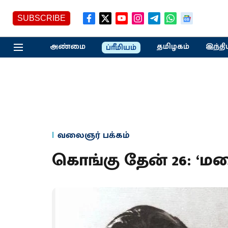
SUBSCRIBE
அண்மை
தமிழகம்
இந்தி
ப்ரீமியம்
வலைஞர் பக்கம்
கொங்கு தேன் 26: ‘மல