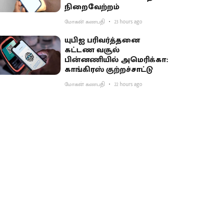
நிறைவேற்றம்
மோகன் கணபதி
23 hours ago
யுபிஐ பரிவர்த்தனை
கட்டண வசூல்
பின்னணியில் அமெரிக்கா:
காங்கிரஸ் குற்றச்சாட்டு
மோகன் கணபதி
22 hours ago