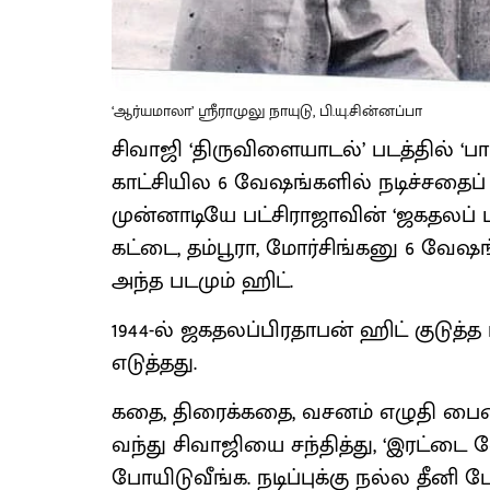
‘ஆர்யமாலா’ ஸ்ரீராமுலு நாயுடு, பி.யு.சின்னப்பா
சிவாஜி ‘திருவிளையாடல்’ படத்தில் ‘பா
காட்சியில 6 வேஷங்களில் நடிச்சதைப் ப
முன்னாடியே பட்சிராஜாவின் ‘ஜகதலப் பி
கட்டை, தம்பூரா, மோர்சிங்கனு 6 வேஷங்க
அந்த படமும் ஹிட்.
1944-ல் ஜகதலப்பிரதாபன் ஹிட் குடுத்த
எடுத்தது.
கதை, திரைக்கதை, வசனம் எழுதி பையை 
வந்து சிவாஜியை சந்தித்து, ‘இரட்டை
போயிடுவீங்க. நடிப்புக்கு நல்ல தீனி