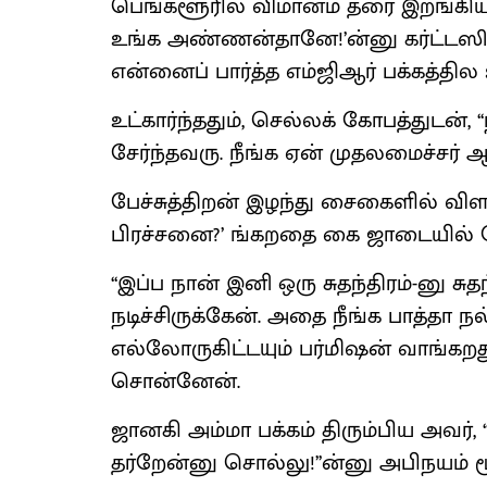
பெங்களூரில் விமானம் தரை இறங்கியதும
உங்க அண்ணன்தானே!’ன்னு கர்ட்டஸிக்
என்னைப் பார்த்த எம்ஜிஆர் பக்கத்தில 
உட்கார்ந்ததும், செல்லக் கோபத்துடன்
சேர்ந்தவரு. நீங்க ஏன் முதலமைச்சர் 
பேச்சுத்திறன் இழந்து சைகைளில் விள
பிரச்சனை?’ ங்கறதை கை ஜாடையில் க
‘‘இப்ப நான் இனி ஒரு சுதந்திரம்-னு சு
நடிச்சிருக்கேன். அதை நீங்க பாத்தா ந
எல்லோருகிட்டயும் பர்மிஷன் வாங்கற
சொன்னேன்.
ஜானகி அம்மா பக்கம் திரும்பிய அவர
தர்றேன்னு சொல்லு!’’ன்னு அபிநயம் 