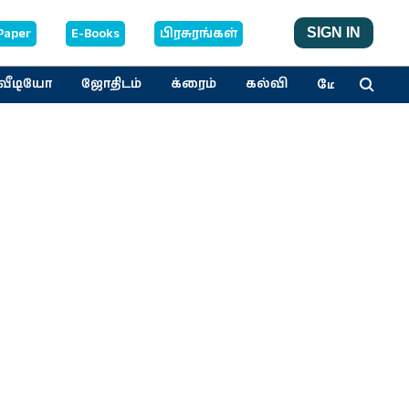
Paper
E-Books
பிரசுரங்கள்
SIGN IN
மேலும்
வீடியோ
ஜோதிடம்
க்ரைம்
கல்வி