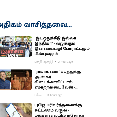
திகம் வாசித்தவை...
‘இடஒதுக்கீடு இல்லா
இந்தியா’ - வலுக்கும்
இணையவழி போராட்டமும்
பின்புலமும்
பாரதி ஆனந்த்
21 hours ago
‘ராமாயணா’ படத்துக்கு
ஆஸ்கர்
கிடைக்காவிட்டால்
ஏமாற்றமடைவேன் -
மகாராஷ்டிர முதல்வர்
ப்ரியா
18 hours ago
பகிர்வு
யுபிஐ பரிவர்த்தனைக்கு
கட்டணம் வசூல் -
மக்களவையில் மசோதா