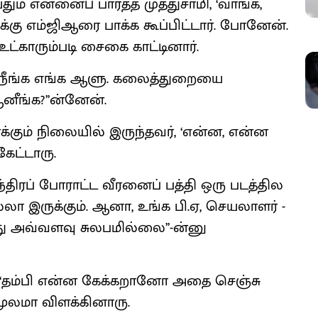
் என்னைப் பார்த்த முத்துசாமி, ‘வாங்க,
கு எம்ஜிஆரை பாக்க கூப்பிட்டார். போனேன்.
உட்காரும்படி சைகை காட்டினார்.
, ‘‘நீங்க எங்க ஆளு. கலைத்துறையை
ஆனீங்க?’’ன்னேன்.
க்கும் நிலையில் இருந்தவர், ‘என்ன, என்ன
ேட்டாரு.
தந்திரப் போராட்ட வீரனைப் பத்தி ஒரு படத்தில
ல்லா இருக்கும். ஆனா, உங்க பி.ஏ, செயலாளர் -
து அவ்வளவு சுலபமில்லை’’-ன்னு
், ‘‘தம்பி என்ன கேக்கறானோ அதை செஞ்சு
மூலமா விளக்கினாரு.