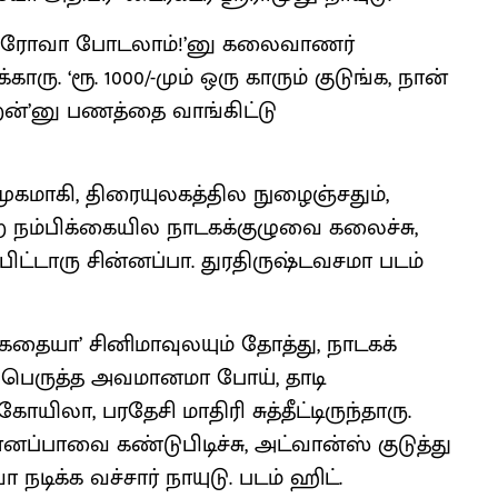
தை ஹீரோவா போடலாம்!’னு கலைவாணர்
ாரு. ‘ரூ. 1000/-மும் ஒரு காரும் குடுங்க, நான்
றேன்’னு பணத்தை வாங்கிட்டு
ிமுகமாகி, திரையுலகத்தில நுழைஞ்சதும்,
்கிற நம்பிக்கையில நாடகக்குழுவை கலைச்சு,
பிட்டாரு சின்னப்பா. துரதிருஷ்டவசமா படம்
தையா’ சினிமாவுலயும் தோத்து, நாடகக்
ு பெருத்த அவமானமா போய், தாடி
யிலா, பரதேசி மாதிரி சுத்தீட்டிருந்தாரு.
ன்னப்பாவை கண்டுபிடிச்சு, அட்வான்ஸ் குடுத்து
நடிக்க வச்சார் நாயுடு. படம் ஹிட்.