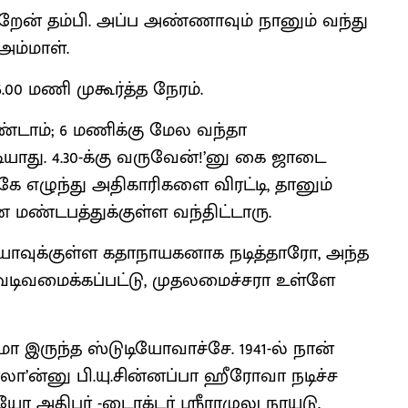
்றேன் தம்பி. அப்ப அண்ணாவும் நானும் வந்து
அம்மாள்.
.00 மணி முகூர்த்த நேரம்.
்டாம்; 6 மணிக்கு மேல வந்தா
டியாது. 4.30-க்கு வருவேன்!’னு கை ஜாடை
்கே எழுந்து அதிகாரிகளை விரட்டி, தானும்
 மண்டபத்துக்குள்ள வந்திட்டாரு.
ியோவுக்குள்ள கதாநாயகனாக நடித்தாரோ, அந்த
ிவமைக்கப்பட்டு, முதலமைச்சரா உள்ளே
இருந்த ஸ்டுடியோவாச்சே. 1941-ல் நான்
ா’ன்னு பி.யு.சின்னப்பா ஹீரோவா நடிச்ச
ியோ அதிபர் -டைரக்டர் ஸ்ரீராமுலு நாயுடு.