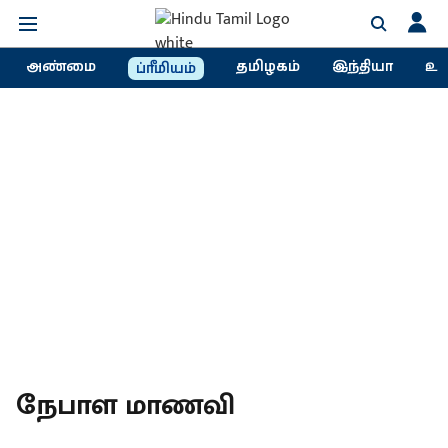
அண்மை
தமிழகம்
இந்தியா
உல
ப்ரீமியம்
நேபாள மாணவி