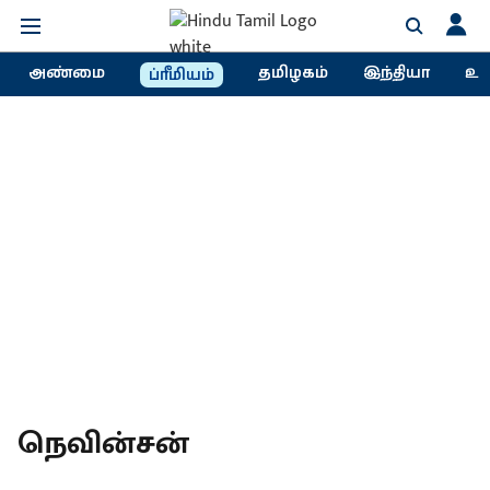
அண்மை
தமிழகம்
இந்தியா
உல
ப்ரீமியம்
நெவின்சன்