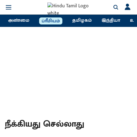
அண்மை
தமிழகம்
இந்தியா
உல
ப்ரீமியம்
நீக்கியது செல்லாது