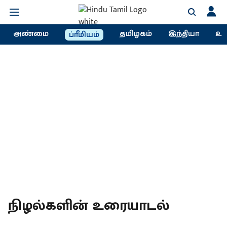
அண்மை
தமிழகம்
இந்தியா
உல
ப்ரீமியம்
நிழல்களின் உரையாடல்