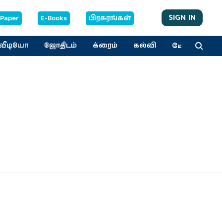
SIGN IN
-Paper
E-Books
பிரசுரங்கள்
மேலும்
வீடியோ
ஜோதிடம்
க்ரைம்
கல்வி