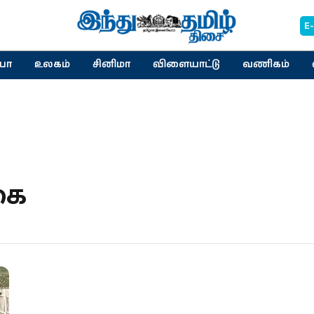
E
யா
உலகம்
சினிமா
விளையாட்டு
வணிகம்
கை