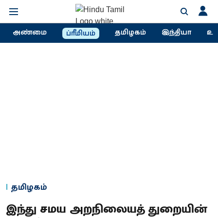
அண்மை
தமிழகம்
இந்தியா
உல
ப்ரீமியம்
தமிழகம்
இந்து சமய அறநிலையத் துறையின்