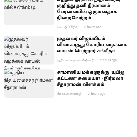
குறித்து தனி தீர்மானம் -
பேரவையில் ஒருமனதாக
நிறைவேற்றம்
செய்திப்பிரிவு
21 hours ago
முதல்வர் விஜய்யிடம்
விவாகரத்து கோரிய வழக்கை
வாபஸ் பெற்றார் சங்கீதா
ஆர்.பாலசரவணக்குமார்
22 hours ago
சாமானிய மக்களுக்கு ‘யுபிஐ
கட்டண’ சுமையா? - நிர்மலா
சீதாராமன் விளக்கம்
மோகன் கணபதி
21 hours ago