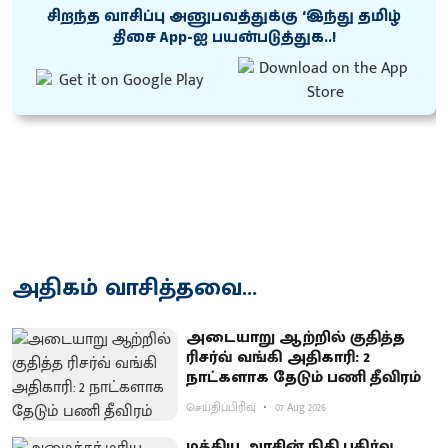
சிறந்த வாசிப்பு அனுபவத்துக்கு ‘இந்து தமிழ்
திசை App-ஐ பயன்படுத்துக..!
அதிகம் வாசித்தவை...
அடையாறு ஆற்றில் குதித்த
ரிசர்வ் வங்கி அதிகாரி: 2
நாட்களாக தேடும் பணி தீவிரம்
செய்திப்பிரிவு
07 Aug 2026
மத்திய அரசின் நிதி பகிர்வு