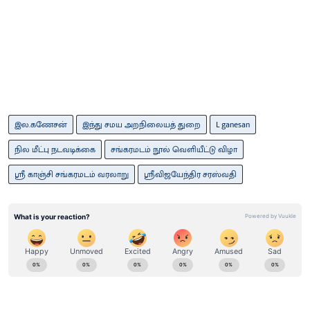
இல.கணேசன்
இந்து சமய அறநிலையத் துறை
L ganesan
நில மீட்பு நடவடிக்கை
சங்கரமடம் நூல் வெளியீட்டு விழா
ஸ்ரீ காஞ்சி சங்கரமடம் வரலாறு
ஸ்ரீவிஜயேந்திர சரஸ்வதி