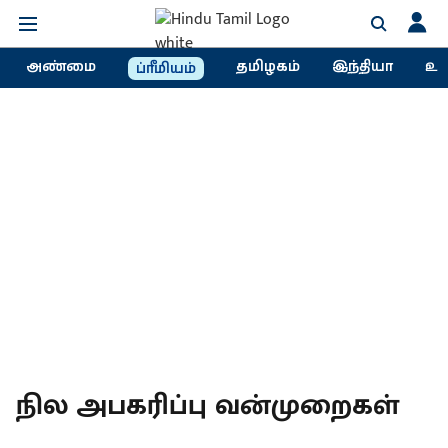
அண்மை
தமிழகம்
இந்தியா
உல
ப்ரீமியம்
நில அபகரிப்பு வன்முறைகள்