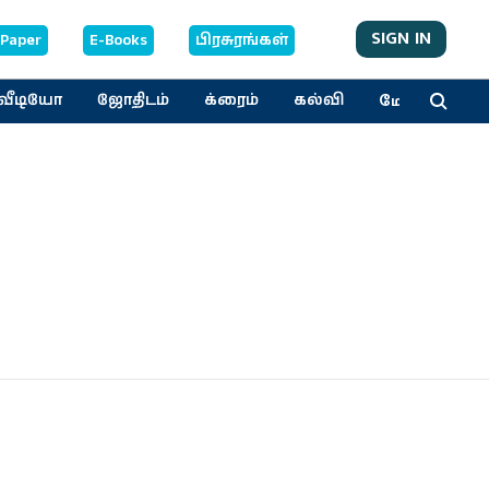
SIGN IN
-Paper
E-Books
பிரசுரங்கள்
மேலும்
வீடியோ
ஜோதிடம்
க்ரைம்
கல்வி