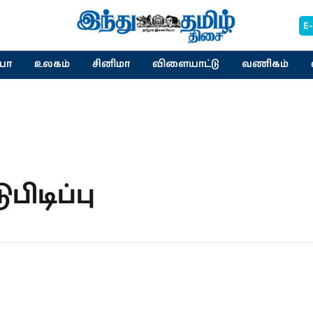
E
யா
உலகம்
சினிமா
விளையாட்டு
வணிகம்
ிடிப்பு