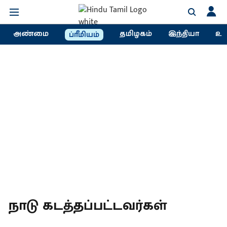
அண்மை
தமிழகம்
இந்தியா
உல
ப்ரீமியம்
நாடு கடத்தப்பட்டவர்கள்