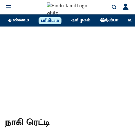
அண்மை
தமிழகம்
இந்தியா
உல
ப்ரீமியம்
நாகி ரெட்டி