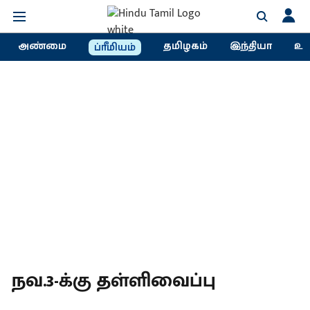
அண்மை
தமிழகம்
இந்தியா
உல
ப்ரீமியம்
நவ.3-க்கு தள்ளிவைப்பு