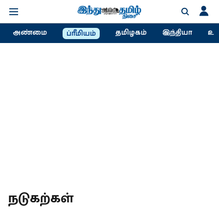
அண்மை
தமிழகம்
இந்தியா
உல
ப்ரீமியம்
நடுகற்கள்