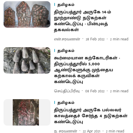
தமிழகம்
திருப்பத்தூர் அருகே 14-ம்
நூற்றாண்டு நடுகற்கள்
கண்டெடுப்பு - பின்புலத்
தகவல்கள்
என்.சரவணன்
28 Feb 2022
2
min read
தமிழகம்
கூர்மையான கற்கோடரிகள் -
திருப்பத்தூரில் 5,000
ஆண்டுகளுக்கு முந்தைய
கற்காலக் கருவிகள்
கண்டெடுப்பு
செய்திப்பிரிவு
08 Feb 2022
2
min read
தமிழகம்
திருப்பத்தூர் அருகே பல்லவர்
காலத்தைச் சேர்ந்த 4 நடுகற்கள்
கண்டெடுப்பு
ந. சரவணன்
22 Apr 2021
2
min read