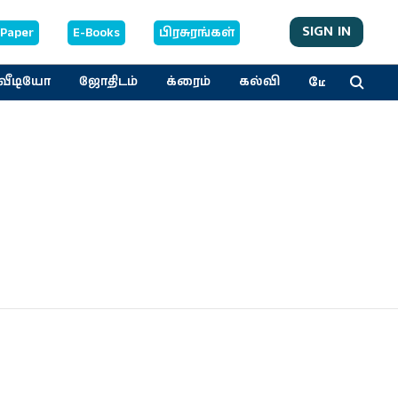
SIGN IN
-Paper
E-Books
பிரசுரங்கள்
மேலும்
வீடியோ
ஜோதிடம்
க்ரைம்
கல்வி