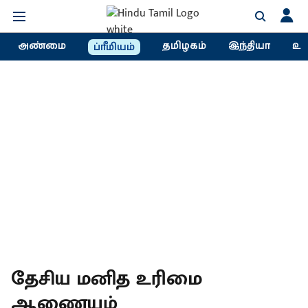
அண்மை
தமிழகம்
இந்தியா
உல
ப்ரீமியம்
தேசிய மனித உரிமை
ஆணையம்