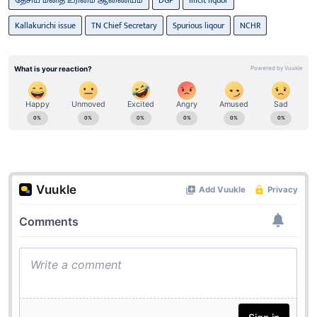
Kallakurichi issue
TN Chief Secretary
Spurious liqour
NCHR