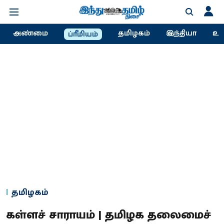
அண்மை
தமிழகம்
இந்தியா
உல
ப்ரீமியம்
தமிழகம்
கள்ளச் சாராயம் | தமிழக தலைமைச்