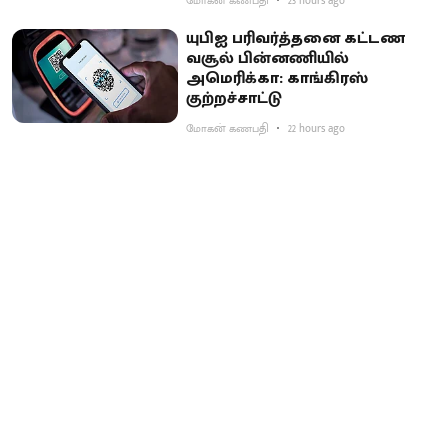
மோகன் கணபதி
23 hours ago
யுபிஐ பரிவர்த்தனை கட்டண
வசூல் பின்னணியில்
அமெரிக்கா: காங்கிரஸ்
குற்றச்சாட்டு
மோகன் கணபதி
22 hours ago