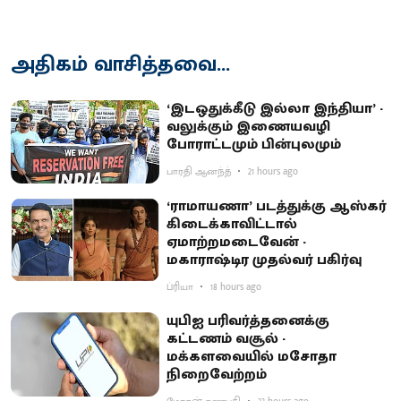
அதிகம் வாசித்தவை...
‘இடஒதுக்கீடு இல்லா இந்தியா’ -
வலுக்கும் இணையவழி
போராட்டமும் பின்புலமும்
பாரதி ஆனந்த்
21 hours ago
‘ராமாயணா’ படத்துக்கு ஆஸ்கர்
கிடைக்காவிட்டால்
ஏமாற்றமடைவேன் -
மகாராஷ்டிர முதல்வர் பகிர்வு
ப்ரியா
18 hours ago
யுபிஐ பரிவர்த்தனைக்கு
கட்டணம் வசூல் -
மக்களவையில் மசோதா
நிறைவேற்றம்