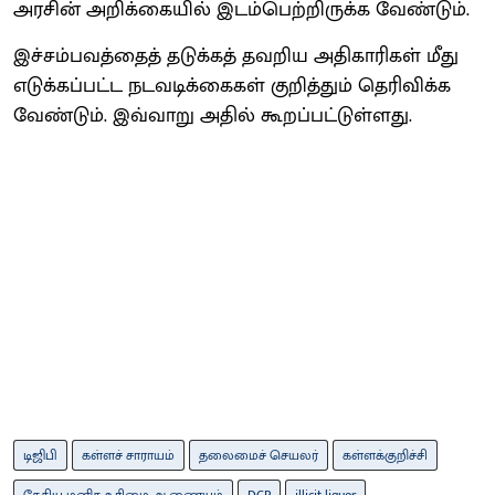
அரசின் அறிக்கையில் இடம்பெற்றிருக்க வேண்டும்.
இச்சம்பவத்தைத் தடுக்கத் தவறிய அதிகாரிகள் மீது
எடுக்கப்பட்ட நடவடிக்கைகள் குறித்தும் தெரிவிக்க
வேண்டும். இவ்வாறு அதில் கூறப்பட்டுள்ளது.
டிஜிபி
கள்ளச் சாராயம்
தலைமைச் செயலர்
கள்ளக்குறிச்சி
தேசிய மனித உரிமை ஆணையம்
DGP
illicit liquor