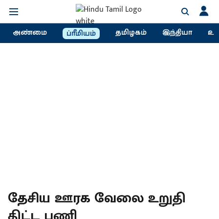
அண்மை
தமிழகம்
இந்தியா
உல
ப்ரீமியம்
தேசிய ஊரக வேலை உறுதி
திட்ட பணி