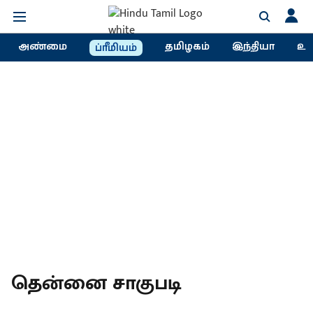
அண்மை
தமிழகம்
இந்தியா
உல
ப்ரீமியம்
தென்னை சாகுபடி