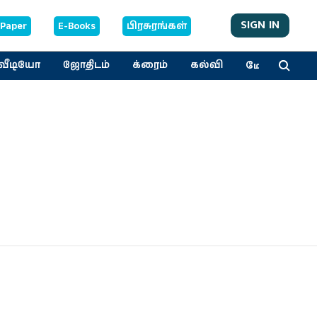
SIGN IN
-Paper
E-Books
பிரசுரங்கள்
மேலும்
வீடியோ
ஜோதிடம்
க்ரைம்
கல்வி