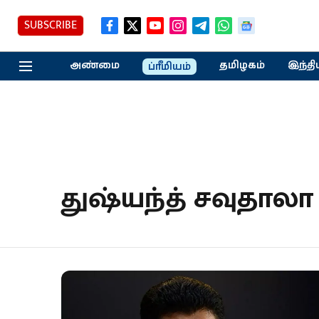
SUBSCRIBE
அண்மை
தமிழகம்
இந்தி
ப்ரீமியம்
துஷ்யந்த் சவுதாலா