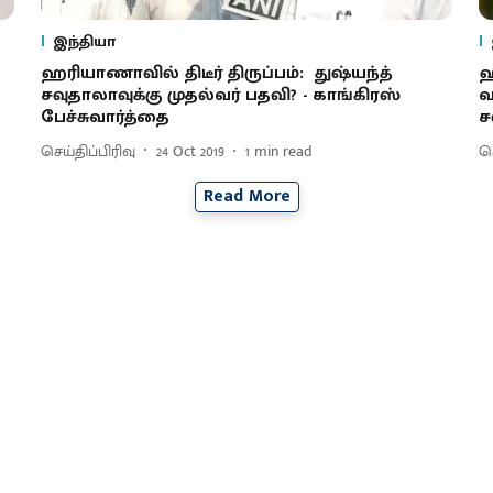
இந்தியா
ஹரியாணாவில் திடீர் திருப்பம்: துஷ்யந்த்
ஹ
சவுதாலாவுக்கு முதல்வர் பதவி? - காங்கிரஸ்
வ
பேச்சுவார்த்தை
ச
செய்திப்பிரிவு
24 Oct 2019
1
min read
செ
Read More