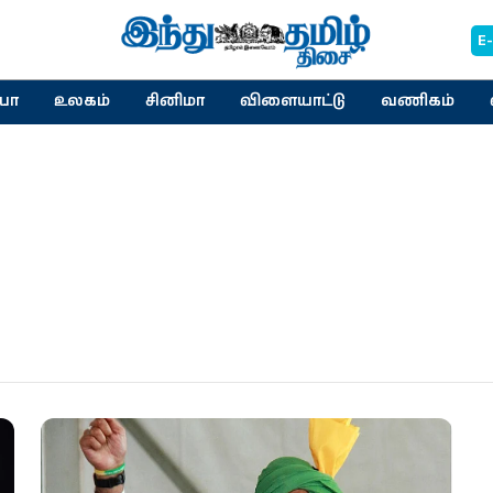
E
யா
உலகம்
சினிமா
விளையாட்டு
வணிகம்