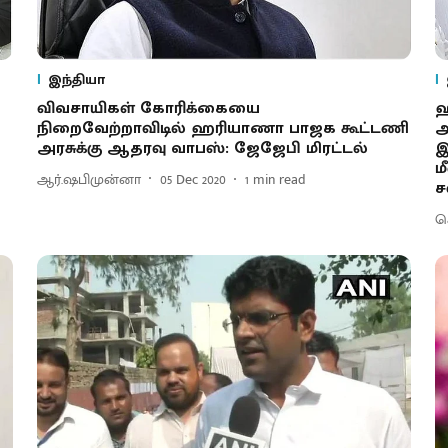
இந்தியா
விவசாயிகள் கோரிக்கையை
ஹ
நிறைவேற்றாவிடில் ஹரியாணா பாஜக கூட்டணி
ஆ
அரசுக்கு ஆதரவு வாபஸ்: ஜேஜேபி மிரட்டல்
இ
ம
ஆர்.ஷபிமுன்னா
05 Dec 2020
1
min read
ச
செ