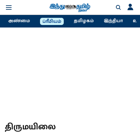
அண்மை
தமிழகம்
இந்தியா
உல
ப்ரீமியம்
திருமயிலை