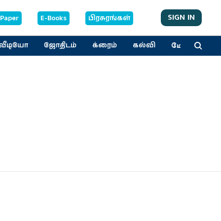
SIGN IN
-Paper
E-Books
பிரசுரங்கள்
மேலும்
வீடியோ
ஜோதிடம்
க்ரைம்
கல்வி