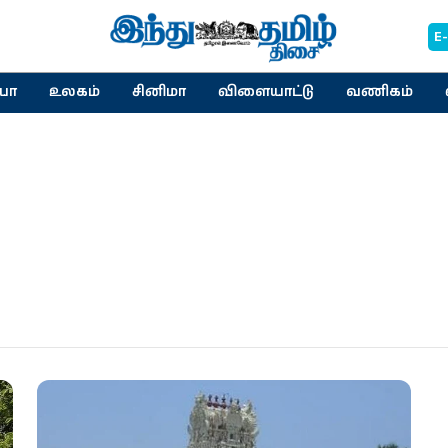
E
யா
உலகம்
சினிமா
விளையாட்டு
வணிகம்