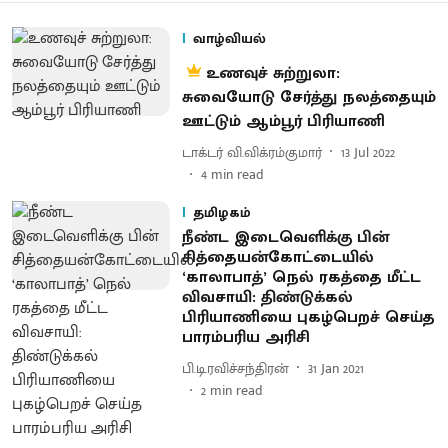
வாழ்வியல்
உணவுச் சுற்றுலா:
சுவையோடு சேர்த்து நலத்தையும்
ஊட்டும் ஆம்பூர் பிரியாணி
டாக்டர் வி.விக்ரம்குமார்
13 Jul 2022
4
min read
தமிழகம்
நீண்ட இடைவெளிக்கு பின்
சித்தையன்கோட்டையில்
‘காலாபாத்’ நெல் ரகத்தை மீட்ட
விவசாயி: திண்டுக்கல்
பிரியாணியை புகழ்பெறச் செய்த
பாரம்பரிய அரிசி
பி.டி.ரவிச்சந்திரன்
31 Jan 2021
2
min read