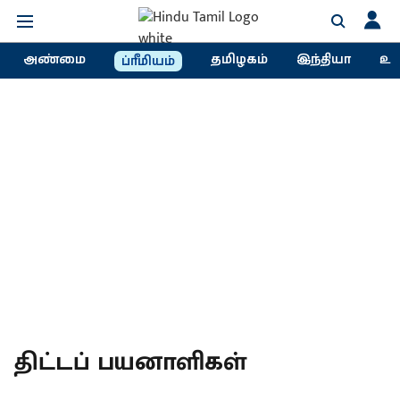
அண்மை
தமிழகம்
இந்தியா
உல
ப்ரீமியம்
திட்டப் பயனாளிகள்