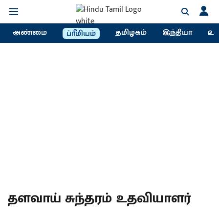
அண்மை
தமிழகம்
இந்தியா
உல
ப்ரீமியம்
தளவாய் சுந்தரம் உதவியாளர்