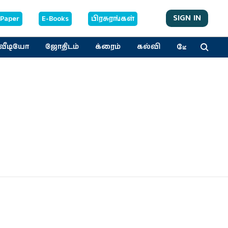
SIGN IN
-Paper
E-Books
பிரசுரங்கள்
மேலும்
வீடியோ
ஜோதிடம்
க்ரைம்
கல்வி