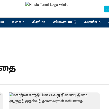
E
யா
உலகம்
சினிமா
விளையாட்டு
வணிகம்
ாதை