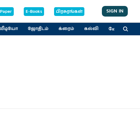
SIGN IN
-Paper
E-Books
பிரசுரங்கள்
மேலும்
வீடியோ
ஜோதிடம்
க்ரைம்
கல்வி