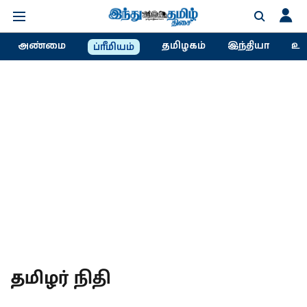
அண்மை
தமிழகம்
இந்தியா
உல
ப்ரீமியம்
தமிழர் நிதி