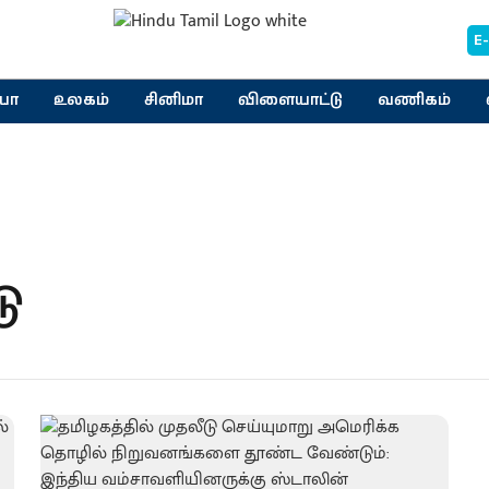
E
யா
உலகம்
சினிமா
விளையாட்டு
வணிகம்
டு