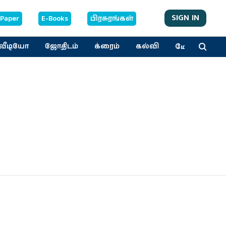
SIGN IN
-Paper
E-Books
பிரசுரங்கள்
மேலும்
வீடியோ
ஜோதிடம்
க்ரைம்
கல்வி