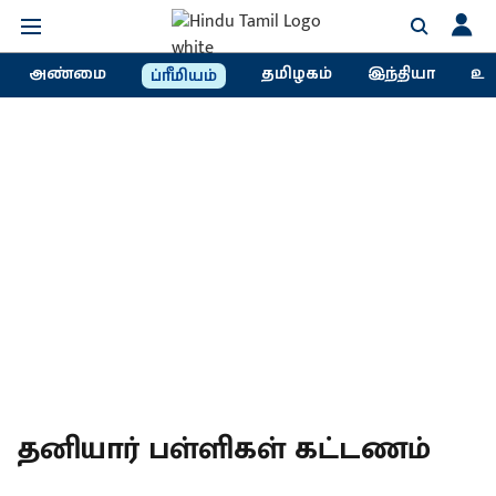
அண்மை
தமிழகம்
இந்தியா
உல
ப்ரீமியம்
தனியார் பள்ளிகள் கட்டணம்