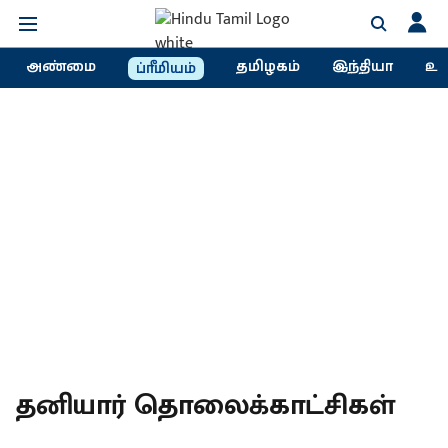
அண்மை
தமிழகம்
இந்தியா
உல
ப்ரீமியம்
தனியார் தொலைக்காட்சிகள்