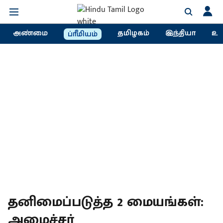
அண்மை
தமிழகம்
இந்தியா
உல
ப்ரீமியம்
தனிமைப்படுத்த 2 மையங்கள்:
அமைச்சர்