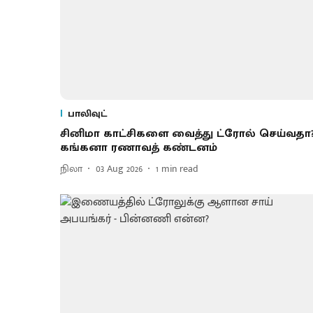
பாலிவுட்
சினி​மா காட்​சிகளை வைத்து ட்ரோல் செய்​வ​தா?
கங்கனா ரணாவத் கண்டனம்
நிலா
03 Aug 2026
1
min read