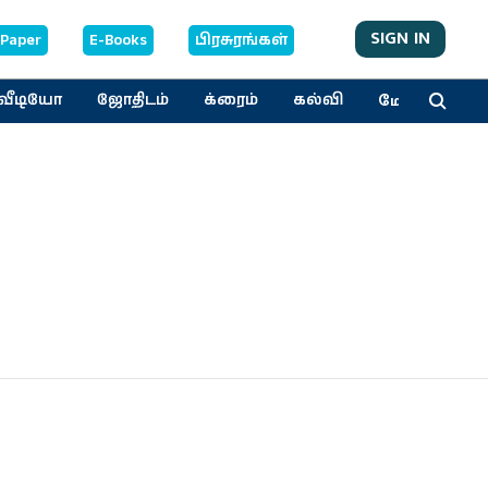
SIGN IN
-Paper
E-Books
பிரசுரங்கள்
மேலும்
வீடியோ
ஜோதிடம்
க்ரைம்
கல்வி