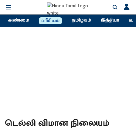
அண்மை
தமிழகம்
இந்தியா
உல
ப்ரீமியம்
டெல்லி விமான நிலையம்