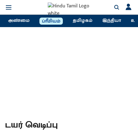
அண்மை
தமிழகம்
இந்தியா
உல
ப்ரீமியம்
டயர் வெடிப்பு