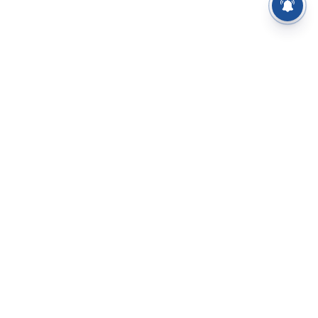
⌄
செய்திகள்
⌄
சிறப்புப் பக்கம்
⌄
சினிமா