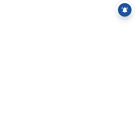
⌄
செய்திகள்
⌄
சிறப்புப் பக்கம்
⌄
சினிமா