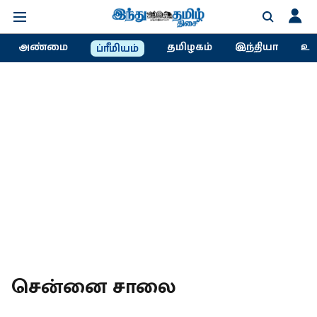
அண்மை
தமிழகம்
இந்தியா
உல
ப்ரீமியம்
சென்னை சாலை